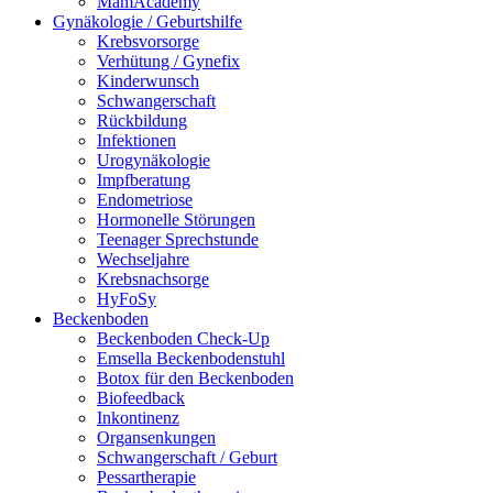
MamAcademy
Gynäkologie / Geburtshilfe
Krebsvorsorge
Verhütung / Gynefix
Kinderwunsch
Schwangerschaft
Rückbildung
Infektionen
Urogynäkologie
Impfberatung
Endometriose
Hormonelle Störungen
Teenager Sprechstunde
Wechseljahre
Krebsnachsorge
HyFoSy
Beckenboden
Beckenboden Check-Up
Emsella Beckenbodenstuhl
Botox für den Beckenboden
Biofeedback
Inkontinenz
Organsenkungen
Schwangerschaft / Geburt
Pessartherapie